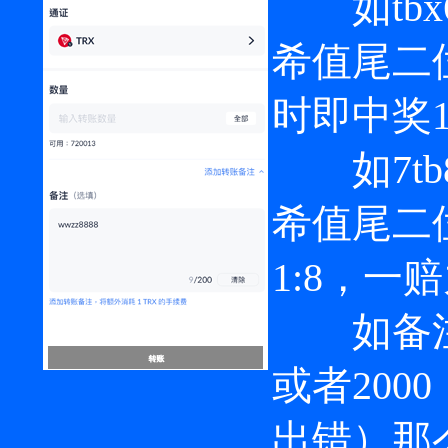
如tbx6
希值尾二位
时即中奖
如7tb8
希值尾二
1:8，一
如备注的是
或者200
出错）那