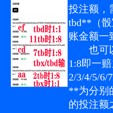
投注额，
tbd**
账金额一
也可以买
1:8即一
2/3/4/5/6
**为分
的投注额之