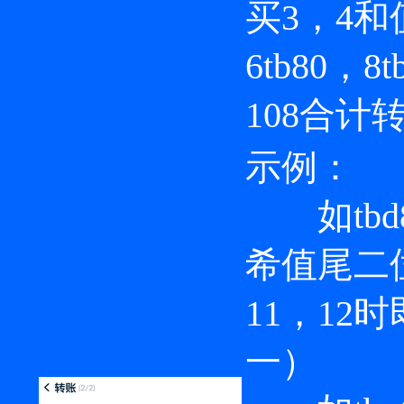
买3，4和
6tb80，
108合计转
示例：
如tbd8
希值尾二
11，12
一）