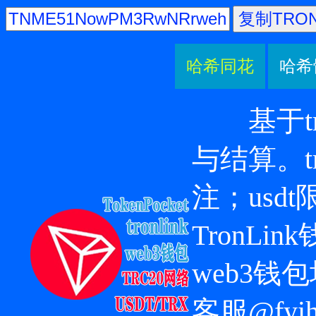
复制TRO
哈希同花
哈希
基于tr
与结算。t
注；usd
TronLin
web3钱
客服@fy